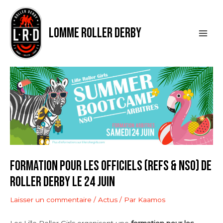
Aller
Navigation
Main
au
des
contenu
articles
Men
LOMME ROLLER DERBY
FORMATION POUR LES OFFICIELS (REFS & NSO) DE
ROLLER DERBY LE 24 JUIN
Laisser un commentaire
/
Actus
/ Par
Kaamos