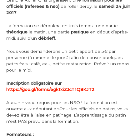
Les Lille Roller Girls organisent une
formation pour les
officiels (referees & nso)
de roller derby, le
samedi 24 juin
2017
.
La formation se déroulera en trois temps : une partie
théorique
le matin, une partie
pratique
en début d’après-
midi, suivi d’un
débrieff
.
Nous vous demanderons un petit apport de 5€ par
personne (à ramener le jour J) afin de couvrir quelques
petits frais : café, eau, petite restauration. Prévoir un repas
pour le midi.
Inscription obligatoire sur
https://goo.gl/forms/egk1xiZJcT1Q8KJT2
Aucun niveau requis pour les NSO ! La formation est
ouverte aux débutant.e.sPour les officiels en patins, vous
devez être à l’aise en patinage. L’apprentissage du patin
n’est PAS prévu dans la formation.
Formateurs :