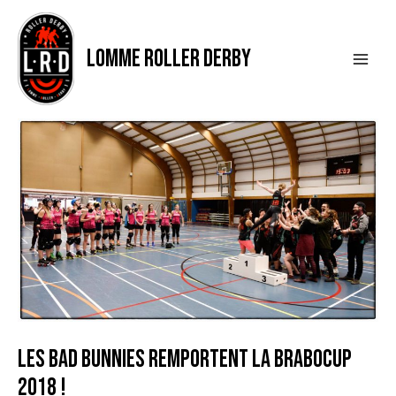
Aller
Navigation
Main
au
des
contenu
articles
Men
LOMME ROLLER DERBY
LES BAD BUNNIES REMPORTENT LA BRABOCUP
2018 !