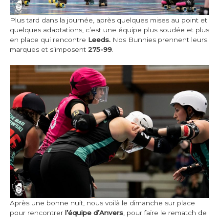
Plus tard dans la journée, après quelques mises au point et
quelques adaptations, c’est une équipe plus soudée et plus
en place qui rencontre
Leeds.
Nos Bunnies prennent leurs
marques et s’imposent
275-99
.
Après une bonne nuit, nous voilà le dimanche sur place
pour rencontrer
l’équipe d’Anvers
, pour faire le rematch de